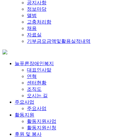
공지사항
정보마당
앨범
고충처리함
채용
자료실
기부금모금액및활용실적내역
늘푸른장애인복지
대표인사말
연혁
센터현황
조직도
오시는 길
주요사업
주요사업
활동지원
활동지원사업
활동지원신청
후원 및 봉사