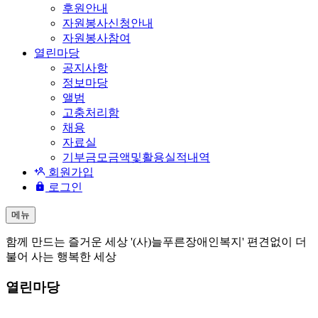
후원안내
자원봉사신청안내
자원봉사참여
열린마당
공지사항
정보마당
앨범
고충처리함
채용
자료실
기부금모금액및활용실적내역
회원가입
로그인
메뉴
함께 만드는 즐거운 세상 '(사)늘푸른장애인복지' 편견없이 더
불어 사는 행복한 세상
열린마당