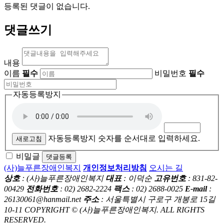
등록된 댓글이 없습니다.
댓글쓰기
내용
이름
필수
비밀번호
필수
자동등록방지
자동등록방지 숫자를 순서대로 입력하세요.
새로고침
비밀글
댓글등록
(사)늘푸른장애인복지
개인정보처리방침
오시는 길
상호
: (사)늘푸른장애인복지
대표
: 이덕순
고유번호
: 831-82-
00429
전화번호
: 02) 2682-2224
팩스
: 02) 2688-0025
E-mail
:
26130061@hanmail.net
주소
: 서울특별시 구로구 개봉로 15길
10-11
COPYRIGHT © (사)늘푸른장애인복지. ALL RIGHTS
RESERVED.