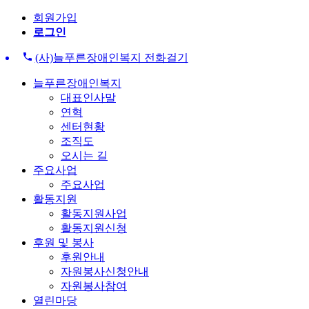
회원가입
로그인
(사)늘푸른장애인복지 전화걸기
늘푸른장애인복지
대표인사말
연혁
센터현황
조직도
오시는 길
주요사업
주요사업
활동지원
활동지원사업
활동지원신청
후원 및 봉사
후원안내
자원봉사신청안내
자원봉사참여
열린마당