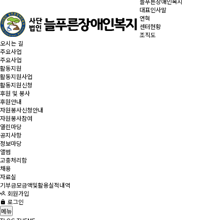
늘푸른장애인복지
대표인사말
연혁
센터현황
조직도
오시는 길
주요사업
주요사업
활동지원
활동지원사업
활동지원신청
후원 및 봉사
후원안내
자원봉사신청안내
자원봉사참여
열린마당
공지사항
정보마당
앨범
고충처리함
채용
자료실
기부금모금액및활용실적내역
회원가입
로그인
메뉴