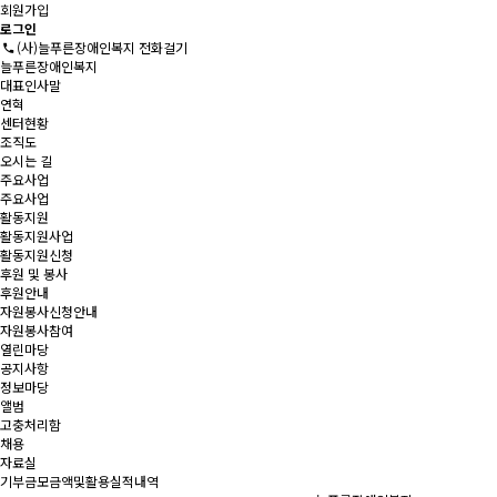
회원가입
로그인
(사)늘푸른장애인복지 전화걸기
늘푸른장애인복지
대표인사말
연혁
센터현황
조직도
오시는 길
주요사업
주요사업
활동지원
활동지원사업
활동지원신청
후원 및 봉사
후원안내
자원봉사신청안내
자원봉사참여
열린마당
공지사항
정보마당
앨범
고충처리함
채용
자료실
기부금모금액및활용실적내역