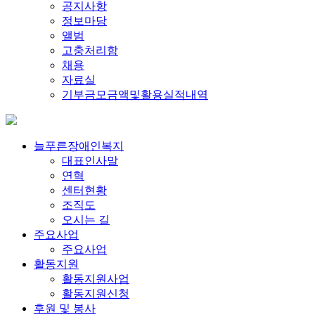
공지사항
정보마당
앨범
고충처리함
채용
자료실
기부금모금액및활용실적내역
늘푸른장애인복지
대표인사말
연혁
센터현황
조직도
오시는 길
주요사업
주요사업
활동지원
활동지원사업
활동지원신청
후원 및 봉사