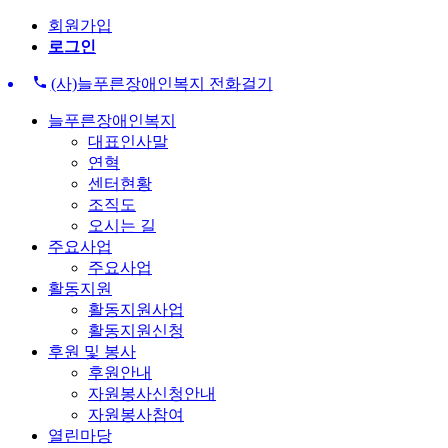
회원가입
로그인
(사)늘푸른장애인복지 전화걸기
늘푸른장애인복지
대표인사말
연혁
센터현황
조직도
오시는 길
주요사업
주요사업
활동지원
활동지원사업
활동지원신청
후원 및 봉사
후원안내
자원봉사신청안내
자원봉사참여
열린마당