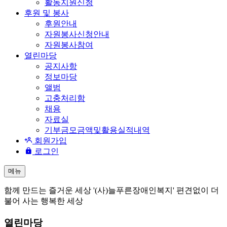
활동지원신청
후원 및 봉사
후원안내
자원봉사신청안내
자원봉사참여
열린마당
공지사항
정보마당
앨범
고충처리함
채용
자료실
기부금모금액및활용실적내역
회원가입
로그인
메뉴
함께 만드는 즐거운 세상 '(사)늘푸른장애인복지' 편견없이 더
불어 사는 행복한 세상
열린마당