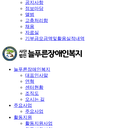
공지사항
정보마당
앨범
고충처리함
채용
자료실
기부금모금액및활용실적내역
늘푸른장애인복지
대표인사말
연혁
센터현황
조직도
오시는 길
주요사업
주요사업
활동지원
활동지원사업