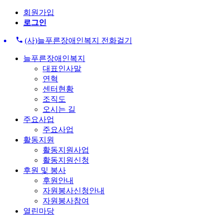
회원가입
로그인
(사)늘푸른장애인복지 전화걸기
늘푸른장애인복지
대표인사말
연혁
센터현황
조직도
오시는 길
주요사업
주요사업
활동지원
활동지원사업
활동지원신청
후원 및 봉사
후원안내
자원봉사신청안내
자원봉사참여
열린마당