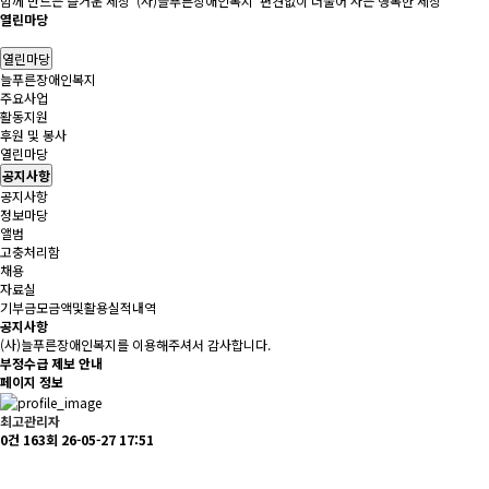
함께 만드는 즐거운 세상 '(사)늘푸른장애인복지' 편견없이 더불어 사는 행복한 세상
열린마당
열린마당
늘푸른장애인복지
주요사업
활동지원
후원 및 봉사
열린마당
공지사항
공지사항
정보마당
앨범
고충처리함
채용
자료실
기부금모금액및활용실적내역
공지사항
(사)늘푸른장애인복지를 이용해주셔서 감사합니다.
부정수급 제보 안내
페이지 정보
최고관리자
0건
163회
26-05-27 17:51