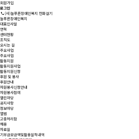
회원가입
로그인
(사)늘푸른장애인복지 전화걸기
늘푸른장애인복지
대표인사말
연혁
센터현황
조직도
오시는 길
주요사업
주요사업
활동지원
활동지원사업
활동지원신청
후원 및 봉사
후원안내
자원봉사신청안내
자원봉사참여
열린마당
공지사항
정보마당
앨범
고충처리함
채용
자료실
기부금모금액및활용실적내역