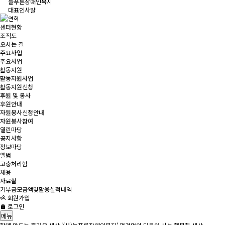
늘푸른장애인복지
대표인사말
연혁
센터현황
조직도
오시는 길
주요사업
주요사업
활동지원
활동지원사업
활동지원신청
후원 및 봉사
후원안내
자원봉사신청안내
자원봉사참여
열린마당
공지사항
정보마당
앨범
고충처리함
채용
자료실
기부금모금액및활용실적내역
회원가입
로그인
메뉴